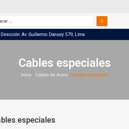
Dirección: Av. Guillermo Dansey 579, Lima
Cables especiales
Inicio
/
Cables de Acero
/ Cables especiales
bles especiales