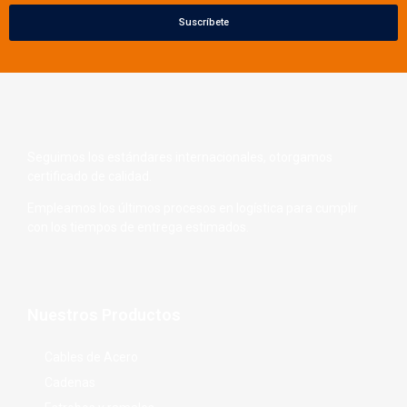
Suscríbete
Seguimos los estándares internacionales, otorgamos
certificado de calidad.
Empleamos los últimos procesos en logística para cumplir
con los tiempos de entrega estimados.
Nuestros Productos
Cables de Acero
Cadenas