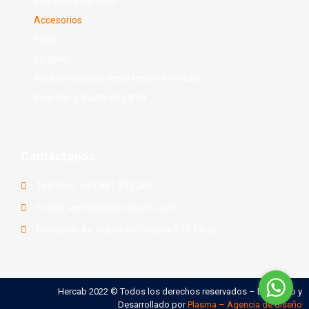
Estrobos y ramales
Accesorios
Fajas
Equipos
Accesorios para deportes de Aventura
Sujeción y ajuste de carga
Contáctanos
Teléfono: +51 941 933 265
E-mail: ventas@hercabperu.com
Dirección: Av. Guillermo Dansey 579, Lima
Hercab 2022 © Todos los derechos reservados – Diseñado y
Desarrollado por
Plasma – Agencia de diseño