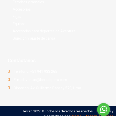
Estrobos y ramales
Accesorios
Fajas
Equipos
Accesorios para deportes de Aventura
Sujeción y ajuste de carga
Contáctanos
Teléfono: +51 941 933 265
E-mail: ventas@hercabperu.com
Dirección: Av. Guillermo Dansey 579, Lima
Hercab 2022 © Todos los derechos reservados – Diseñado y