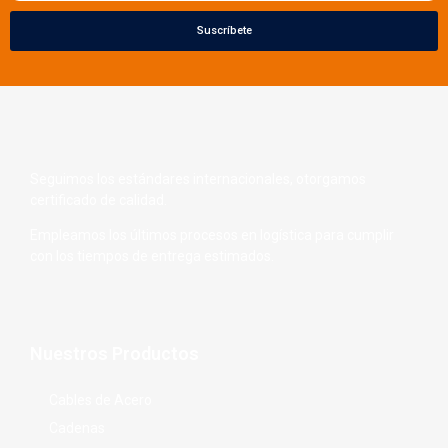
Suscríbete
Seguimos los estándares internacionales, otorgamos
certificado de calidad.
Empleamos los últimos procesos en logística para cumplir
con los tiempos de entrega estimados.
Nuestros Productos
Cables de Acero
Cadenas