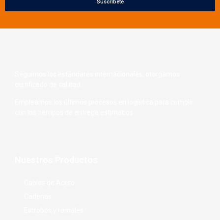
Suscríbete
Seguimos los estándares internacionales, otorgamos
certificado de calidad.
Empleamos los últimos procesos en logística para cumplir
con los tiempos de entrega estimados.
Nuestros Productos
Cables de Acero
Cadenas
Estrobos y ramales