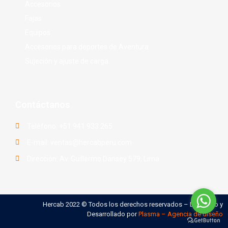
Accesorios
Fajas
Equipos
Accesorios para deportes de Aventura
Sujeción y ajuste de carga
Contáctanos
Teléfono: +51 941 933 265
E-mail: ventas@hercabperu.com
Dirección: Av. Guillermo Dansey 579, Lima
Hercab 2022 © Todos los derechos reservados – Diseñado y
Desarrollado por
Plasma – Agencia de diseño