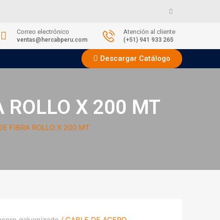
Correo electrónico
Atención al cliente
ventas@hercabperu.com
(+51) 941 933 265
Descargar Catálogo
A ROLLO X 200 MT
DE FIBRA ROLLO X 200 MT
acero galvanizado
/ CABLE DE ACERO