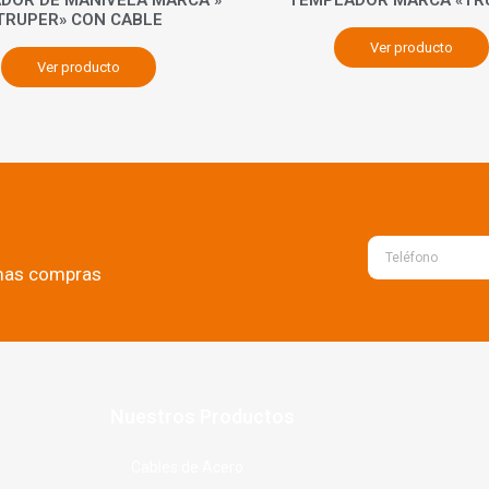
TRUPER» CON CABLE
Ver producto
Ver producto
imas compras
Nuestros Productos
Cables de Acero