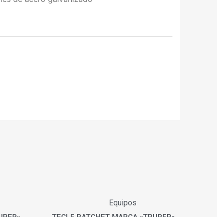
Equipos
UPER»
TECLE RATCHET MARCA «TRUPER»