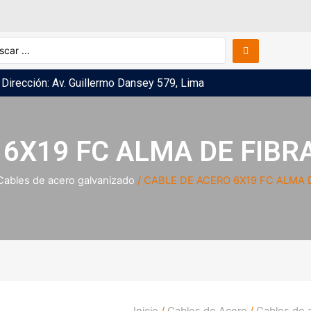
Dirección: Av. Guillermo Dansey 579, Lima
6X19 FC ALMA DE FIBR
Cables de acero galvanizado
/ CABLE DE ACERO 6X19 FC ALMA 
Inicio
/
Cables de Acero
/
Cables de 