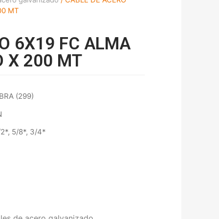
00 MT
O 6X19 FC ALMA
O X 200 MT
BRA (299)
N
/2*, 5/8*, 3/4*
les de acero galvanizado