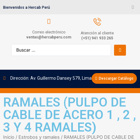
Bienvenidos a Hercab Perú
Correo electrónico
Atención al cliente
ventas@hercabperu.com
(+51) 941 933 265
Dirección: Av. Guillermo Dansey 579, Lima
Descargar Catálogo
RAMALES (PULPO DE
CABLE DE ACERO 1 , 2 ,
3 Y 4 RAMALES)
Inicio
/
Estrobos y ramales
/ RAMALES (PULPO DE CABLE DE